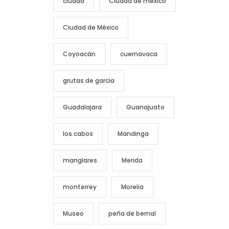
ciudad
Ciudad de mexico
Ciudad de México
Coyoacán
cuernavaca
grutas de garcia
Guadalajara
Guanajuato
los cabos
Mandinga
manglares
Merida
monterrey
Morelia
Museo
peña de bernal