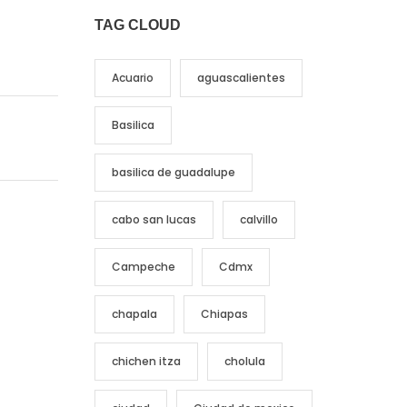
TAG CLOUD
Acuario
aguascalientes
Basilica
basilica de guadalupe
cabo san lucas
calvillo
Campeche
Cdmx
chapala
Chiapas
chichen itza
cholula