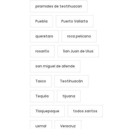
piramides de teotihuacan
Puebla
Puerto Vallarta
queretaro
roca pelicano
rosarito
San Juan de Ulua
san miguel de allende
Taxco
Teotihuacán
Tequila
tijuana
Tlaquepaque
todos santos
uxmal
Veracruz