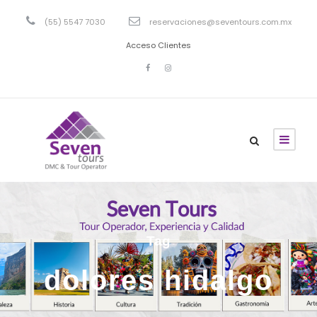
(55) 5547 7030
reservaciones@seventours.com.mx
Acceso Clientes
Tag
dolores hidalgo