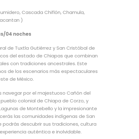
 Sumidero, Cascada Chiflón, Chamula,
nacantan )
as/04 noches
ural de Tuxtla Gutiérrez y San Cristóbal de
icos del estado de Chiapas que combinan
les con tradiciones ancestrales. Este
unos de los escenarios más espectaculares
este de México.
s navegar por el majestuoso Cañón del
 pueblo colonial de Chiapa de Corzo, y
s Lagunas de Montebello y la impresionante
ocerás las comunidades indígenas de San
podrás descubrir sus tradiciones, cultura
xperiencia auténtica e inolvidable.