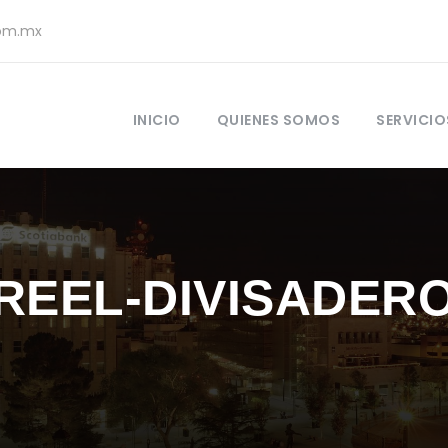
com.mx
INICIO
QUIENES SOMOS
SERVICIO
REEL-DIVISADERO