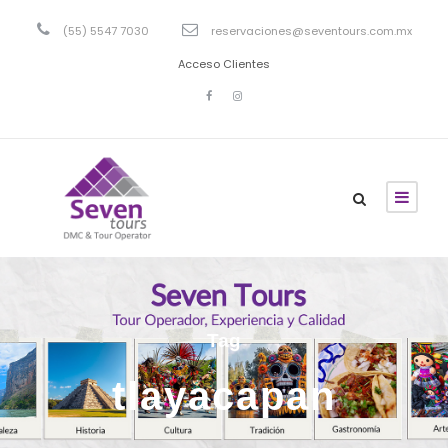
(55) 5547 7030
reservaciones@seventours.com.mx
Acceso Clientes
Tag
tlayacapan