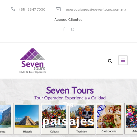
(55) 5547 7030
reservaciones@seventours.com.mx
Acceso Clientes
Tag
paisajes