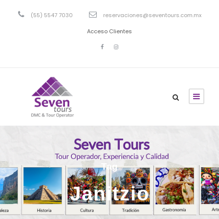
(55) 5547 7030
reservaciones@seventours.com.mx
Acceso Clientes
Tag
Janitzio