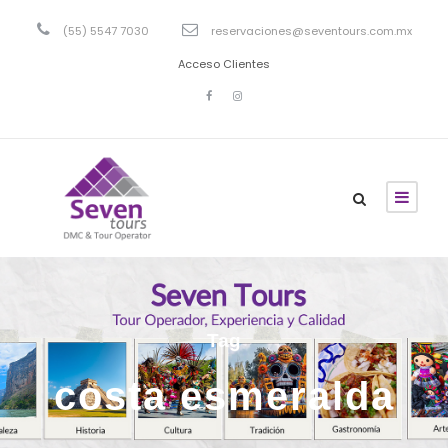
(55) 5547 7030
reservaciones@seventours.com.mx
Acceso Clientes
Tag
costa esmeralda