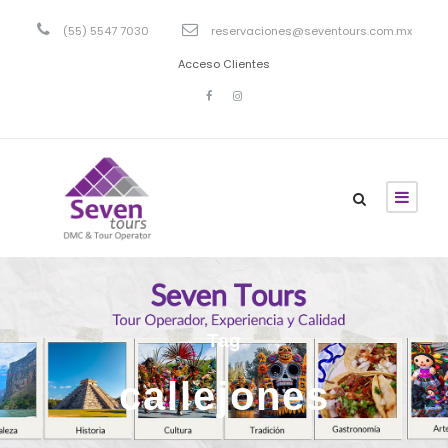
(55) 5547 7030
reservaciones@seventours.com.mx
Acceso Clientes
Tag
callejones