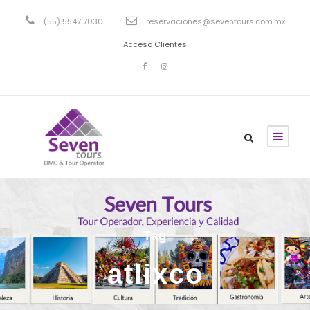
(55) 5547 7030
reservaciones@seventours.com.mx
Acceso Clientes
Tag
atlixco