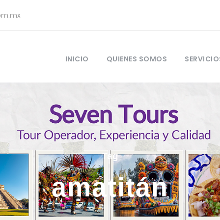
com.mx
INICIO
QUIENES SOMOS
SERVICIO
Tag
amatitán