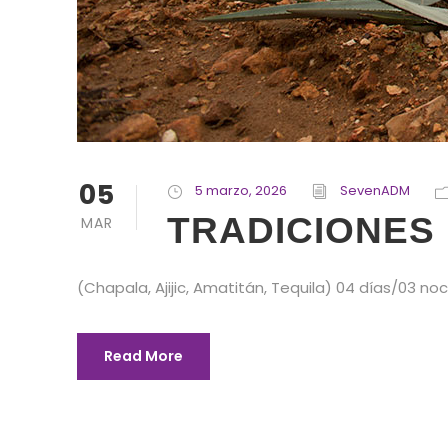
05
5 marzo, 2026
SevenADM
TRADICIONES 
MAR
(Chapala, Ajijic, Amatitán, Tequila) 04 días/03 no
Read More